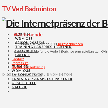
TV Verl Badminton
Wochenende
TURNIER
WDM O35
SAISON 2025/26
Redaktion
9. November 2014
Kurznachrichten
TRAINING / ANSPRECHPARTNER
GESCHICHTE
Spannende Tage für die Verler! Berichte zum Spieltag, zur KVE 
GALERIE
Kontakt
Impressum
TURNIER
Datenschutzerklärung
WDM O35
© 2014-2018 TV VERL BADMINTON
SAISON 2025/26
TRAINING / ANSPRECHPARTNER
GESCHICHTE
GALERIE