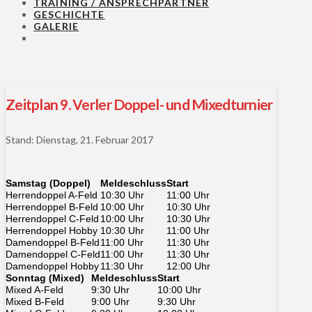
TRAINING / ANSPRECHPARTNER
GESCHICHTE
GALERIE
Zeitplan 9. Verler Doppel- und Mixedturnier
Stand: Dienstag, 21. Februar 2017
Samstag (Doppel)
Meldeschluss
Start
Herrendoppel A-Feld
10:30 Uhr
11:00 Uhr
Herrendoppel B-Feld
10:00 Uhr
10:30 Uhr
Herrendoppel C-Feld
10:00 Uhr
10:30 Uhr
Herrendoppel Hobby
10:30 Uhr
11:00 Uhr
Damendoppel B-Feld
11:00 Uhr
11:30 Uhr
Damendoppel C-Feld
11:00 Uhr
11:30 Uhr
Damendoppel Hobby
11:30 Uhr
12:00 Uhr
Sonntag (Mixed)
Meldeschluss
Start
Mixed A-Feld
9:30 Uhr
10:00 Uhr
Mixed B-Feld
9:00 Uhr
9:30 Uhr