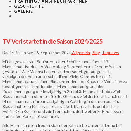
TRAINING / ANSPRECHPARTNER
GESCHICHTE
GALERIE
TV Verl startet in die Saison 2024/2025
Daniel Büteröwe
16. September 2024
Allgemein
,
Blog
,
Topnews
Mit insgesamt vier Senioren-, einer Schüler- und einer U13-
Mannschaft ist der TV Verl Anfang September in die neue Saison
gestartet. Alle Mannschaften sind personell gut aufgestellt,
verfolgen dennoch unterschiedliche Ziele. Geht es für die 1.
Mannschaft darum, einen Platz unter den Top 3 aus der Vorsaison zu
bestätigen, so steht für die 2. Mannschaft aufgrund der
Zusammenlegung der letztjährigen 2. und 3. Mannschaft das Ziel
Klassenerhalt an oberster Stelle. Gleiches Ziel dürfte sich auch die 3.
Mannschaft nach ihrem letztjährigen Aufstieg in der nun um eine
Klasse höheren Kreisliga setzen. Die 4. Mannschaft geht in ihre
zweite O19-Saison und wird versuchen, dort weiter Fuß zu fassen
und einige Punkte einzufahren.
Alle Mannschaften freuen sich über zahlreiche Unterstützung bei
den Meisterschaftsspielen! Der Eintritt zu diesen ist frei!