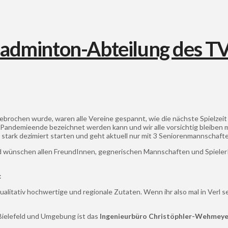
rochen wurde, waren alle Vereine gespannt, wie die nächste Spielzeit
ls Pandemieende bezeichnet werden kann und wir alle vorsichtig bleibe
r stark dezimiert starten und geht aktuell nur mit 3 Seniorenmannschaft
d wünschen allen FreundInnen, gegnerischen Mannschaften und SpielerIn
:
qualitativ hochwertige und regionale Zutaten. Wenn ihr also mal in Verl 
Bielefeld und Umgebung ist das
Ingenieurbüro Christöphler-Wehmeye