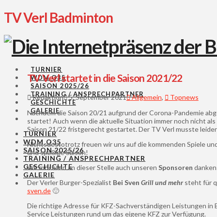
TV Verl Badminton
TURNIER
TV Verl startet in die Saison 2021/22
WDM O35
SAISON 2025/26
TRAINING / ANSPRECHPARTNER
Redaktion
5. September 2021
Allgemein
,
Topnews
GESCHICHTE
GALERIE
Nachdem die Saison 20/21 aufgrund der Corona-Pandemie abgeb
startet! Auch wenn die aktuelle Situation immer noch nicht a
Saison 21/22 fristgerecht gestartet. Der TV Verl musste leide
TURNIER
WDM O35
Nichtsdestotrotz freuen wir uns auf die kommenden Spiele un
SAISON 2025/26
und spaßige Saison!
TRAINING / ANSPRECHPARTNER
GESCHICHTE
Wir möchten an dieser Stelle auch unseren
Sponsoren
danken
GALERIE
Der Verler Burger-Spezialist
Bei Sven
Grill und mehr
steht für 
sven.de
🙂
Die richtige Adresse für KFZ-Sachverständigen Leistungen in 
Service Leistungen rund um das eigene KFZ zur Verfügung.