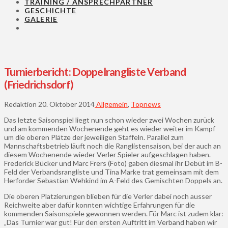
TRAINING / ANSPRECHPARTNER
GESCHICHTE
GALERIE
Turnierbericht: Doppelrangliste Verband
(Friedrichsdorf)
Redaktion
20. Oktober 2014
Allgemein
,
Topnews
Das letzte Saisonspiel liegt nun schon wieder zwei Wochen zurück
und am kommenden Wochenende geht es wieder weiter im Kampf
um die oberen Plätze der jeweiligen Staffeln. Parallel zum
Mannschaftsbetrieb läuft noch die Ranglistensaison, bei der auch an
diesem Wochenende wieder Verler Spieler aufgeschlagen haben.
Frederick Bücker und Marc Frers (Foto) gaben diesmal ihr Debüt im B-
Feld der Verbandsrangliste und Tina Marke trat gemeinsam mit dem
Herforder Sebastian Wehkind im A-Feld des Gemischten Doppels an.
Die oberen Platzierungen blieben für die Verler dabei noch ausser
Reichweite aber dafür konnten wichtige Erfahrungen für die
kommenden Saisonspiele gewonnen werden. Für Marc ist zudem klar:
„Das Turnier war gut! Für den ersten Auftritt im Verband haben wir