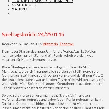
TRAINING / ANSPRECHPARTNER
GESCHICHTE
GALERIE
Spieltagsbericht 24./25.01.15
Redaktion
26. Januar 2015
Allgemein
,
Topnews
Kein guter Start in das neue Jahr für die Verler. Aus 11 Spielen
konnte leider nur ein Sieg und ein Remis geholt werden, was
mitunter für Katerstimmung sorgte.
Klare Überlegenheit zeigte am Samstag nur die erste Mini-
Mannschaft, die sich in nahezu allen Spielen einstellig gegen die
Gegner aus Steinhagen durchsetzen konnte und damit nun Platz 2
der Liga belegt. Sonst war an beiden Tagen nicht wirklich etwas drin,
wenngleich viele Spiele auch gegen Kontrahenten aus den oberen
Tabellenhälften bestritten werden mussten.
So auch die vierte Seniorenmannschaft, die sich im akuten
Aufstiegskampf befindet und daher jeden Punkt gebrauchen kann.
Direkter Konkurrent Hiddesen hatte bisher nicht viel anbrennen
lassen, umso wichtiger ist für die Verler eine positive Bilanz am Ende