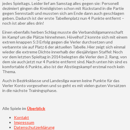
jedes Spieltags. Leider lief am Samstag alles gegen sie: Personell
dezimiert gingen die Kreisligisten schon mit Rückstand in die Partie
gegen Sennstadt und mussten sich am Ende dann auch geschlagen
geben. Dadurch ist der erste Tabellenplatz nun 4 Punkte entfernt –
noch ist aber alles drin!
Einen ebenfalls herben Schlag musste die Verbandsligamannschaft
im Kampf um die Plätze hinnehmen. Hövelhof 2 konnte sich mit einem
extrem knappen 5:3 Erfolg gegen die Verler durchsetzen und
verbannte sie auf Platz 6 der aktuellen Tabelle. Hier zeigt sich einmal
wieder die extreme Dichte innerhalb der diesjährigen Staffel: Noch
vor dem letzten Spieltag in 2014 belegten die Verler den 2. Rang, von
dem sie auch jetzt nur 4 Punkte entfernt sind. Nach unten hin sind es
komfortable 6 Punkte, also ist der Abstiegskampf erstmal noch kein
Thema.
Auch in Bezirksklasse und Landesliga waren keine Punkte für das
Verler Konto vorgesehen und so geht es mit vielen guten Vorsätzen
in die nächste Trainingsphase.
Alle Spiele im
Überblick
Kontakt
Impressum
Datenschutzerklärung