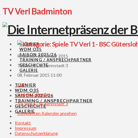
TV Verl Badminton
TV Verl 1 - BSC Gütersloh
TURNIER
WDM O35
SAISON 2025/26
Redaktion
26. Januar 2015
TRAINING / ANSPRECHPARTNER
GESCHICHTE
TV Verl 4 - SF Sennstadt 3
GALERIE
08. Februar 2015
11:00
iCal
TURNIER
WDM O35
Google Calendar
SAISON 2025/26
TRAINING / ANSPRECHPARTNER
TV Verl 4 - SF Sennstadt 3
GESCHICHTE
GALERIE
Kompletten Kalender ansehen
Kontakt
Impressum
Datenschutzerklärung