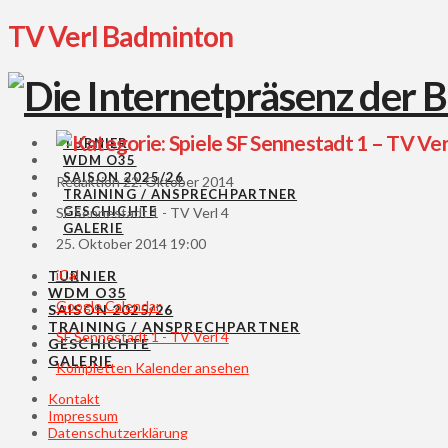
TV Verl Badminton
SF Sennestadt 1 – TV Ver
TURNIER
WDM O35
SAISON 2025/26
Redaktion
22. Oktober 2014
TRAINING / ANSPRECHPARTNER
GESCHICHTE
SF Sennestadt 1 - TV Verl 4
GALERIE
25. Oktober 2014
19:00
iCal
TURNIER
WDM O35
Google Calendar
SAISON 2025/26
TRAINING / ANSPRECHPARTNER
SF Sennestadt 1 - TV Verl 4
GESCHICHTE
GALERIE
Kompletten Kalender ansehen
Kontakt
Impressum
Datenschutzerklärung