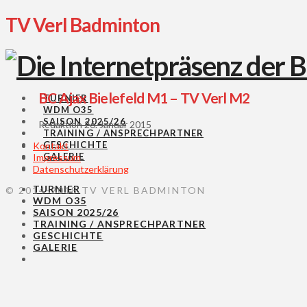
TV Verl Badminton
BC Ajax Bielefeld M1 – TV Verl M2
TURNIER
WDM O35
SAISON 2025/26
Redaktion
26. Januar 2015
TRAINING / ANSPRECHPARTNER
GESCHICHTE
Kontakt
GALERIE
Impressum
Datenschutzerklärung
TURNIER
© 2014-2018 TV VERL BADMINTON
WDM O35
SAISON 2025/26
TRAINING / ANSPRECHPARTNER
GESCHICHTE
GALERIE